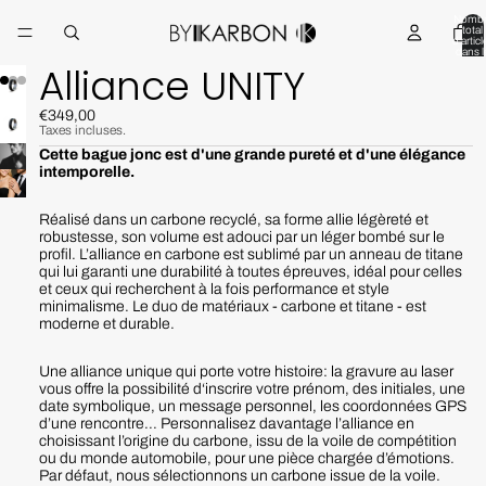
Nombr
total
d’articl
dans l
panier:
Alliance UNITY
€349,00
Taxes incluses.
Cette bague jonc est d'une grande pureté et d'une élégance
intemporelle.
Réalisé dans un carbone recyclé, sa forme allie
légèreté et
robustesse, son volume est adouci par un léger bombé sur le
profil. L’alliance en carbone est sublimé par un anneau de titane
qui lui garanti une durabilité à toutes épreuves, idéal pour celles
et ceux qui recherchent à la fois performance et style
minimalisme. Le duo de matériaux - carbone et titane - est
moderne et durable.
Une alliance unique qui porte votre histoire: la gravure au laser
vous offre la possibilité d‘inscrire votre prénom, des initiales, une
date symbolique, un message personnel, les coordonnées GPS
d’une rencontre... Personnalisez davantage l’alliance en
choisissant l’origine du carbone, issu de la voile de compétition
ou du monde automobile, pour une pièce chargée d’émotions.
Par défaut, nous sélectionnons un carbone issue de la voile.